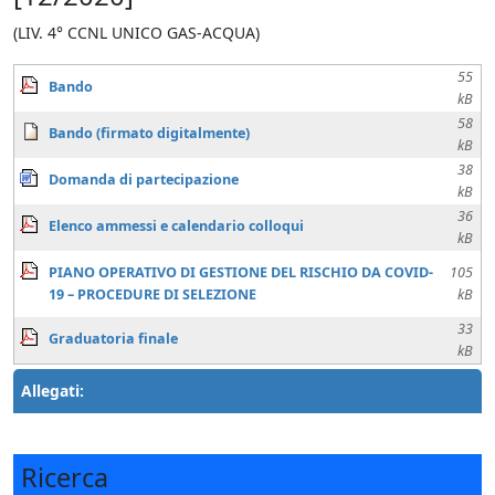
(LIV. 4° CCNL UNICO GAS-ACQUA)
55
Bando
kB
58
Bando (firmato digitalmente)
kB
38
Domanda di partecipazione
kB
36
Elenco ammessi e calendario colloqui
kB
PIANO OPERATIVO DI GESTIONE DEL RISCHIO DA COVID-
105
19 – PROCEDURE DI SELEZIONE
kB
33
Graduatoria finale
kB
Allegati:
Ricerca