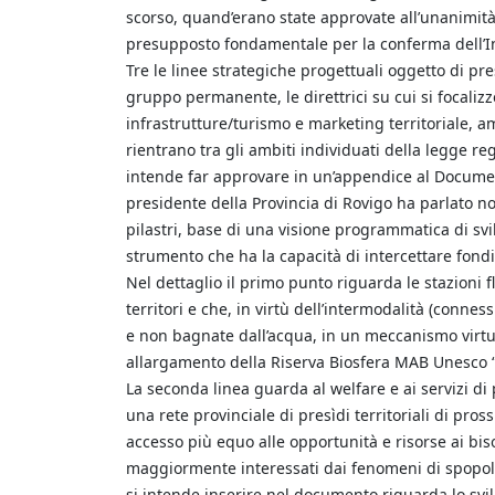
scorso, quand’erano state approvate all’unanimi
presupposto fondamentale per la conferma dell’In
Tre le linee strategiche progettuali oggetto di pres
gruppo permanente, le direttrici su cui si focalizze
infrastrutture/turismo e marketing territoriale, a
rientrano tra gli ambiti individuati della legge re
intende far approvare in un’appendice al Document
presidente della Provincia di Rovigo ha parlato no
pilastri, base di una visione programmatica di s
strumento che ha la capacità di intercettare fondi 
Nel dettaglio il primo punto riguarda le stazioni 
territori e che, in virtù dell’intermodalità (conn
e non bagnate dall’acqua, in un meccanismo virtuo
allargamento della Riserva Biosfera MAB Unesco 
La seconda linea guarda al welfare e ai servizi di
una rete provinciale di presìdi territoriali di pros
accesso più equo alle opportunità e risorse ai bisog
maggiormente interessati dai fenomeni di spopolam
si intende inserire nel documento riguarda lo svi