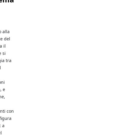
 alla
te del
 il
 si
ia tra
l
oni
, e
ne,
nti con
figura
: a
l