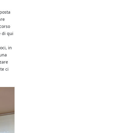
sposta
are
rcorso
 di qui
oci, in
 una
rzare
te ci