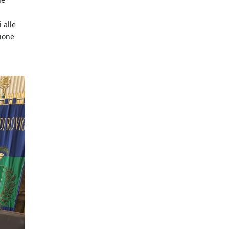
 alle
zione