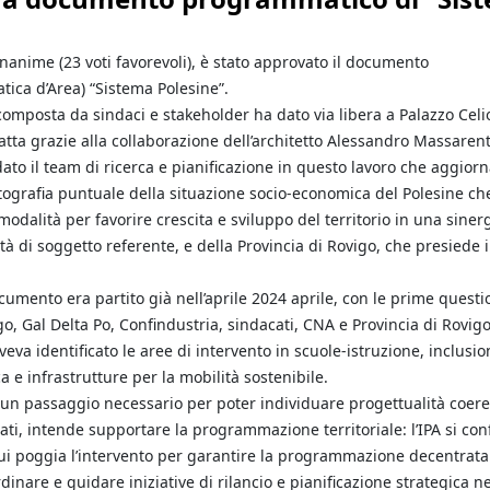
nime (23 voti favorevoli), è stato approvato il documento
tica d’Area) “Sistema Polesine”.
omposta da sindaci e stakeholder ha dato via libera a Palazzo Celio
atta grazie alla collaborazione dell’architetto Alessandro Massaren
ato il team di ricerca e pianificazione in questo lavoro che aggiorna
tografia puntuale della situazione socio-economica del Polesine che
odalità per favorire crescita e sviluppo del territorio in una sinerg
ità di soggetto referente, e della Provincia di Rovigo, che presiede i
cumento era partito già nell’aprile 2024 aprile, con le prime questi
 Gal Delta Po, Confindustria, sindacati, CNA e Provincia di Rovigo
eva identificato le aree di intervento in scuole-istruzione, inclusio
a e infrastrutture per la mobilità sostenibile.
 un passaggio necessario per poter individuare progettualità coere
cati, intende supportare la programmazione territoriale: l’IPA si con
ui poggia l’intervento per garantire la programmazione decentrata
dinare e guidare iniziative di rilancio e pianificazione strategica ne