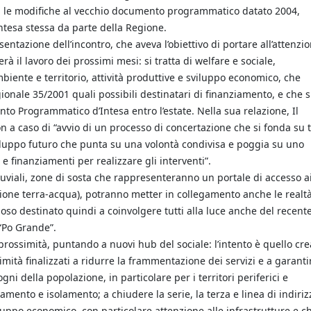
tà le modifiche al vecchio documento programmatico datato 2004,
tesa stessa da parte della Regione.
entazione dell’incontro, che aveva l’obiettivo di portare all’attenzi
rà il lavoro dei prossimi mesi: si tratta di welfare e sociale,
mbiente e territorio, attività produttive e sviluppo economico, che
gionale 35/2001 quali possibili destinatari di finanziamento, e che s
o Programmatico d’Intesa entro l’estate. Nella sua relazione, Il
n a caso di “avvio di un processo di concertazione che si fonda su 
viluppo futuro che punta su una volontà condivisa e poggia su uno
e finanziamenti per realizzare gli interventi”.
fluviali, zone di sosta che rappresenteranno un portale di accesso a
essione terra-acqua), potranno metter in collegamento anche le realtà
so destinato quindi a coinvolgere tutti alla luce anche del recent
“Po Grande”.
 prossimità, puntando a nuovi hub del sociale: l’intento è quello cr
simità finalizzati a ridurre la frammentazione dei servizi e a garant
ni della popolazione, in particolare per i territori periferici e
ento e isolamento; a chiudere la serie, la terza e linea di indiriz
luppo economico, con particolare attenzione alle infrastrutture e c