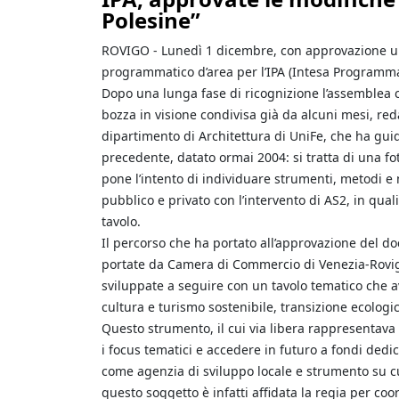
Polesine”
ROVIGO - Lunedì 1 dicembre, con approvazione una
programmatico d’area per l’IPA (Intesa Programma
Dopo una lunga fase di ricognizione l’assemblea c
bozza in visione condivisa già da alcuni mesi, red
dipartimento di Architettura di UniFe, che ha guid
precedente, datato ormai 2004: si tratta di una fo
pone l’intento di individuare strumenti, metodi e m
pubblico e privato con l’intervento di AS2, in qual
tavolo.
Il percorso che ha portato all’approvazione del do
portate da Camera di Commercio di Venezia-Rovigo,
sviluppate a seguire con un tavolo tematico che av
cultura e turismo sostenibile, transizione ecologic
Questo strumento, il cui via libera rappresentava
i focus tematici e accedere in futuro a fondi dedi
come agenzia di sviluppo locale e strumento su c
questo soggetto è infatti affidata la regia per coor