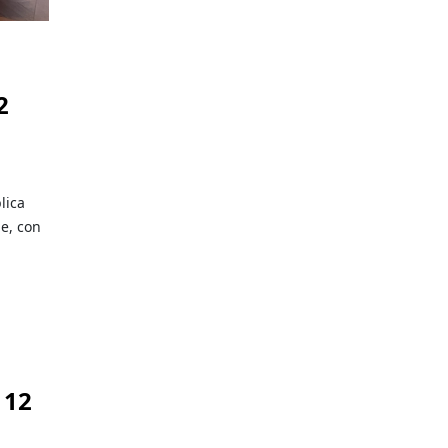
2
lica
ne, con
 12