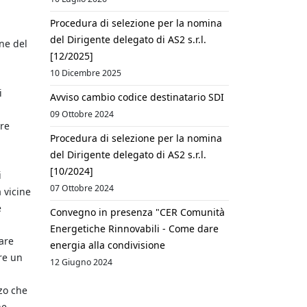
Procedura di selezione per la nomina
del Dirigente delegato di AS2 s.r.l.
one del
[12/2025]
10 Dicembre 2025
i
Avviso cambio codice destinatario SDI
09 Ottobre 2024
tre
Procedura di selezione per la nomina
del Dirigente delegato di AS2 s.r.l.
[10/2024]
i
07 Ottobre 2024
 vicine
e
Convegno in presenza "CER Comunità
Energetiche Rinnovabili - Come dare
eare
energia alla condivisione
ire un
12 Giugno 2024
zo che
he