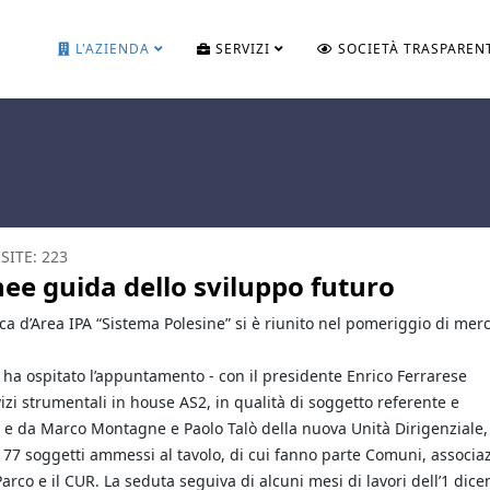
L'AZIENDA
SERVIZI
SOCIETÀ TRASPAREN
ISITE: 223
inee guida dello sviluppo futuro
ca d’Area IPA “Sistema Polesine” si è riunito nel pomeriggio di merc
 e ha ospitato l’appuntamento - con il presidente Enrico Ferrarese
rvizi strumentali in house AS2, in qualità di soggetto referente e
 da Marco Montagne e Paolo Talò della nuova Unità Dirigenziale,
i 77 soggetti ammessi al tavolo, di cui fanno parte Comuni, associa
 Parco e il CUR. La seduta seguiva di alcuni mesi di lavori dell’1 dic