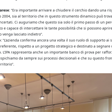
rarese
: “Era importante arrivare a chiudere il cerchio dando una ri
o 2004, sia al territorio che in questo strumento dinamico può trov
oncertati. Ci auguriamo che questo sia solo il primo passo di un pe
 e capace di intercettare le tante possibilità che si possono aprire
o venga lasciato indietro”.
o
: “L’azienda conferma ancora una volta il suo ruolo di supporto ai s
i referente, rispetto a un progetto strategico e destinato a segnare
uro. L’IPA rappresenta anche un importante banco di prova per raffo
auspichiamo da sempre sui processi decisionali e che su questo fron
ritorio”.