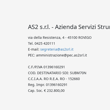
AS2 s.r.l. - Azienda Servizi Str
via della Resistenza, 4 - 45100 ROVIGO
Tel. 0425 420111
E-mail:
segreteria@as2srl.it
PEC: amministrazione@pec.as2srl.it
C.F./P.IVA 01396160291
COD. DESTINATARIO SDI: SUBM70N
C.C.I.A.A. RO R.E.A. RO - 152660
Reg. Impr. 01396160291
Cap. Soc. € 232.800,00