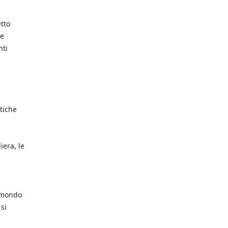
etto
 e
nti
atiche
iera, le
l mondo
si