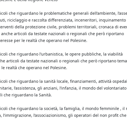
rticoli che riguardano le problematiche generali dell’ambiente, l’ass
fiuti, riciclaggio e raccolta differenziata, inceneritori, inquinamento
erventi della protezione civile, problemi territoriali, cronaca di eve
e anche articoli da testate nazionali o regionali che però riportano
teresse per le realtà che operano nel Polesine.
ticoli che riguardano l’urbanistica, le opere pubbliche, la viabilità
nche articoli da testate nazionali o regionali che però riportano tem
r le realtà che operano nel Polesine.
ticoli che riguardano la sanità locale, finanziamenti, attività ospedal
tarie, l’assistenza, gli anziani, l’infanzia, il mondo del volontariato
ali che riguardano la Sanità.
rticoli che riguardano la società, la famiglia, il mondo femminile , i
 l’immigrazione, l’associazionismo, gli operatori del non profit che 