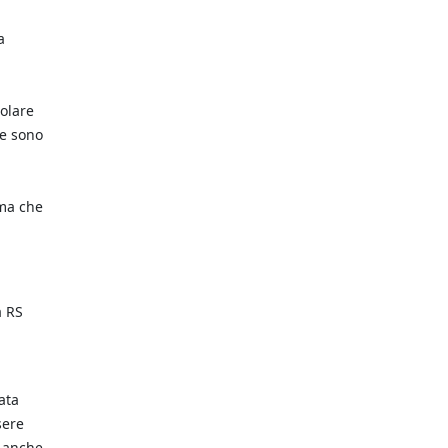
a
colare
ie sono
 ma che
a RS
ata
sere
e anche