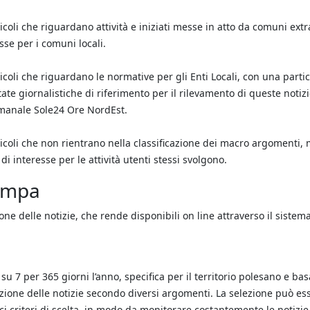
ticoli che riguardano attività e iniziati messe in atto da comuni extr
sse per i comuni locali.
rticoli che riguardano le normative per gli Enti Locali, con una parti
tate giornalistiche di riferimento per il rilevamento di queste notiz
ttimanale Sole24 Ore NordEst.
rticoli che non rientrano nella classificazione dei macro argomenti,
interesse per le attività utenti stessi svolgono.
tampa
one delle notizie, che rende disponibili on line attraverso il sistem
su 7 per 365 giorni l’anno, specifica per il territorio polesano e bas
ficazione delle notizie secondo diversi argomenti. La selezione può es
ci criteri di scelta, in modo da monitorare costantemente le notizi