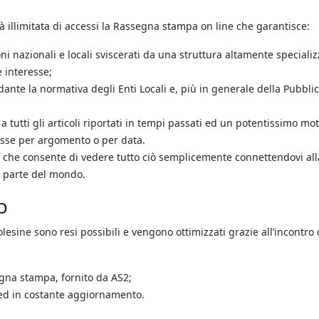
à illimitata di accessi la Rassegna stampa on line che garantisce:
oni nazionali e locali sviscerati da una struttura altamente specializ
e interesse;
dante la normativa degli Enti Locali e, più in generale della Pubbli
 tutti gli articoli riportati in tempi passati ed un potentissimo mot
resse per argomento o per data.
a che consente di vedere tutto ciò semplicemente connettendovi all
si parte del mondo.
o
S Polesine sono resi possibili e vengono ottimizzati grazie all’incontro
segna stampa, fornito da AS2;
i ed in costante aggiornamento.