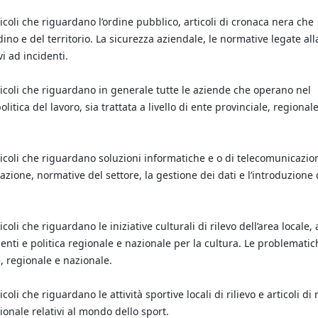
ticoli che riguardano l’ordine pubblico, articoli di cronaca nera che
dino e del territorio. La sicurezza aziendale, le normative legate all
i ad incidenti.
rticoli che riguardano in generale tutte le aziende che operano nel
litica del lavoro, sia trattata a livello di ente provinciale, regional
articoli che riguardano soluzioni informatiche e o di telecomunicazio
ione, normative del settore, la gestione dei dati e l’introduzione 
coli che riguardano le iniziative culturali di rilevo dell’area locale, a
enti e politica regionale e nazionale per la cultura. Le problematic
e, regionale e nazionale.
coli che riguardano le attività sportive locali di rilievo e articoli di 
ionale relativi al mondo dello sport.