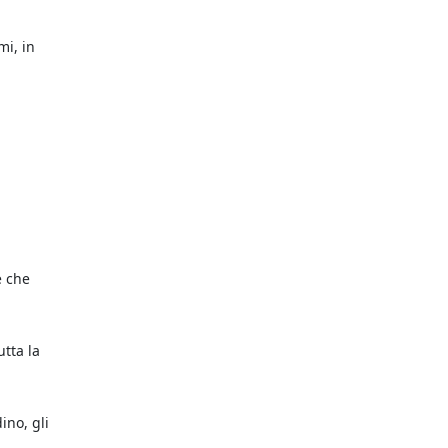
mi, in
e che
utta la
ino, gli