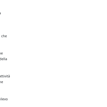
a
e che
ne
della
ttività
he
rilevo