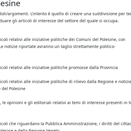
lesine
oli/argomenti. L’intento è quello di creare una suddivisione per te
iduare gli articoli di interesse del settore del quale si occupa.
icoli relativi alle iniziative politiche dei Comuni del Polesine, con
e notizie riportate avranno un taglio strettamente politico-
icoli relativi alle iniziative politiche promosse dalla Provincia
coli relativi alle iniziative politiche di rilievo dalla Regione e notizi
e del Polesine
le opinioni e gli editoriali relativi ai temi di interesse presenti in t
ticoli che riguardano la Pubblica Amministrazione, i diritti del cittad
 Polesine e della Regione Veneto