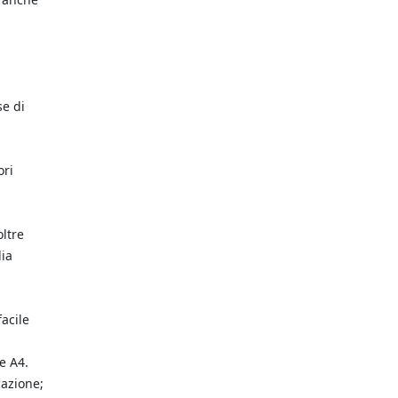
se di
ori
oltre
lia
facile
e A4.
cazione;