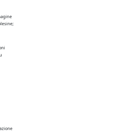
mmagine
lesine;
oni
su
tazione