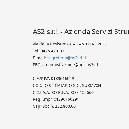
AS2 s.r.l. - Azienda Servizi Str
via della Resistenza, 4 - 45100 ROVIGO
Tel. 0425 420111
E-mail:
segreteria@as2srl.it
PEC: amministrazione@pec.as2srl.it
C.F./P.IVA 01396160291
COD. DESTINATARIO SDI: SUBM70N
C.C.I.A.A. RO R.E.A. RO - 152660
Reg. Impr. 01396160291
Cap. Soc. € 232.800,00