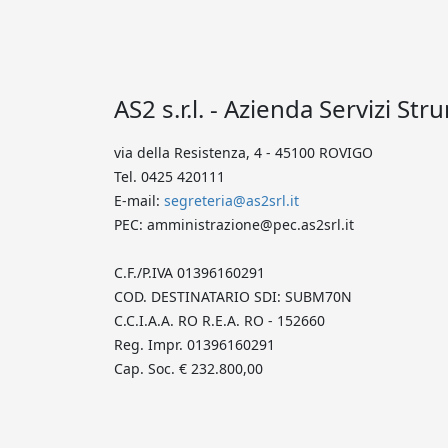
AS2 s.r.l. - Azienda Servizi Str
via della Resistenza, 4 - 45100 ROVIGO
Tel. 0425 420111
E-mail:
segreteria@as2srl.it
PEC: amministrazione@pec.as2srl.it
C.F./P.IVA 01396160291
COD. DESTINATARIO SDI: SUBM70N
C.C.I.A.A. RO R.E.A. RO - 152660
Reg. Impr. 01396160291
Cap. Soc. € 232.800,00