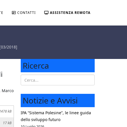
TE
CONTATTI
ASSISTENZA REMOTA
[03/2018]
Ricerca
i
g. Marco
Notizie e Avvisi
2478 kB
IPA “Sistema Polesine”, le linee guida
dello sviluppo futuro
17 kB
10 Luglio 2026